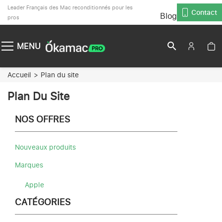
Leader Français des Mac reconditionnés pour les
Contact
Blog
pros
search
MENU
Accueil
Plan du site
Plan Du Site
NOS OFFRES
Nouveaux produits
Marques
Apple
CATÉGORIES