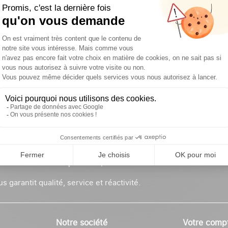
rification PRO
Interlocuteur dédié
 prix proposés chez Okamac PRO
Vous pouvez contacter votre
t dédiés uniquement aux
interlocuteur dédié pour tou
fessionnels.
demandes spécifiques.
NOLOGIES.
onditionneur français n°1 spécialiste du Mac APPLE : MacBook
 garantit qualité, service et réactivité.
Notre société
Votre comp