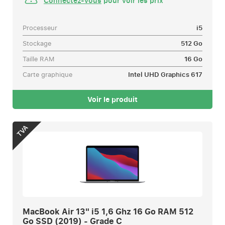
Connectez-vous
pour voir les prix
Processeur
i5
Stockage
512 Go
Taille RAM
16 Go
Carte graphique
Intel UHD Graphics 617
Voir le produit
TVA
MacBook Air 13" i5 1,6 Ghz 16 Go RAM 512
Go SSD (2019) - Grade C