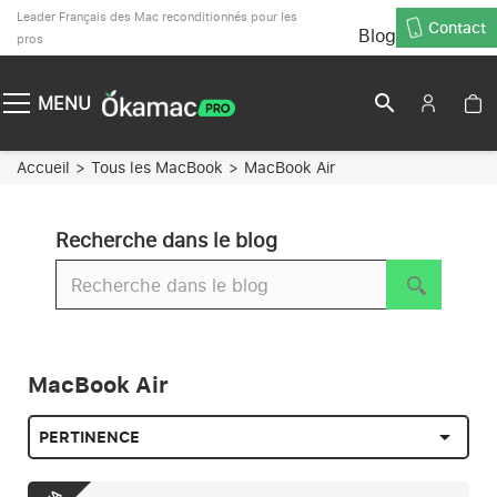
Leader Français des Mac reconditionnés pour les
Contact
Blog
pros
search
MENU
Accueil
Tous les MacBook
MacBook Air
Recherche dans le blog
MacBook Air

PERTINENCE