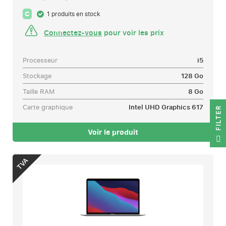
C
1 produits en stock
Connectez-vous
pour voir les prix
Processeur
i5
Stockage
128 Go
Taille RAM
8 Go
Carte graphique
Intel UHD Graphics 617
R
Voir le produit
F
I
L
T
E
TVA