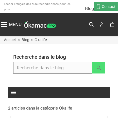
Leader Français des Mac reconditionnés pour les
Contact
Blog
pros
search
MENU
Accueil
Blog
Okalife
Recherche dans le blog
menu
2 articles dans la catégorie Okalife