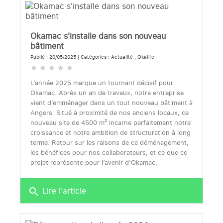
Okamac s'installe dans son nouveau
bâtiment
Publié : 20/05/2025 | Catégories :
Actualité
,
Okalife
star
star
star
star
star
L’année 2025 marque un tournant décisif pour
Okamac. Après un an de travaux, notre entreprise
vient d’emménager dans un tout nouveau bâtiment à
Angers. Situé à proximité de nos anciens locaux, ce
nouveau site de 4500 m² incarne parfaitement notre
croissance et notre ambition de structuration à long
terme. Retour sur les raisons de ce déménagement,
les bénéfices pour nos collaborateurs, et ce que ce
projet représente pour l’avenir d’Okamac.
Lire l'article
search