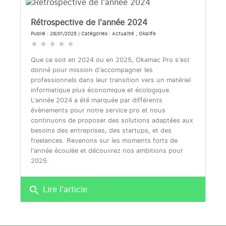
Rétrospective de l'année 2024
Publié : 28/01/2025 | Catégories :
Actualité
,
Okalife
star
star
star
star
star
Que ce soit en 2024 ou en 2025, Okamac Pro s’est
donné pour mission d’accompagner les
professionnels dans leur transition vers un matériel
informatique plus économique et écologique.
L’année 2024 a été marquée par différents
évènements pour notre service pro et nous
continuons de proposer des solutions adaptées aux
besoins des entreprises, des startups, et des
freelances. Revenons sur les moments forts de
l’année écoulée et découvrez nos ambitions pour
2025.
Lire l'article
search