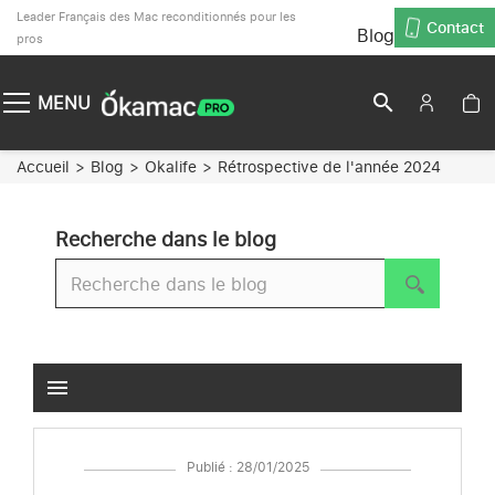
Leader Français des Mac reconditionnés pour les
Contact
Blog
pros
search
MENU
Accueil
Blog
Okalife
Rétrospective de l'année 2024
Recherche dans le blog
menu
Publié : 28/01/2025