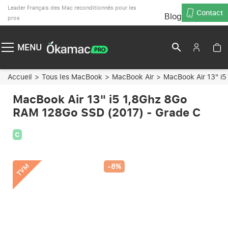
Leader Français des Mac reconditionnés pour les
Contact
Blog
pros
search
MENU
Accueil
Tous les MacBook
MacBook Air
MacBook Air 13" i
MacBook Air 13" i5 1,8Ghz 8Go
RAM 128Go SSD (2017) - Grade C
C
TVM
-8%