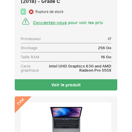
(2018) - Grade C
C
Rupture de stock
Connectez-vous
pour voir les prix
Processeur
i7
Stockage
256 Go
Taille RAM
16 Go
Carte
Intel UHD Graphics 630 and AMD
graphique
Radeon Pro 555X
Voir le produit
TVM