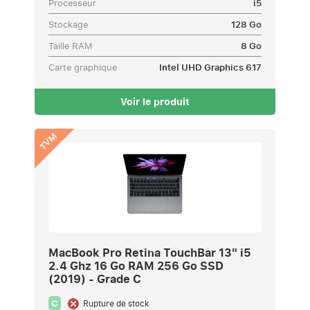
Processeur
i5
Stockage
128 Go
Taille RAM
8 Go
Carte graphique
Intel UHD Graphics 617
Voir le produit
TVM
MacBook Pro Retina TouchBar 13" i5
2.4 Ghz 16 Go RAM 256 Go SSD
(2019) - Grade C
C
Rupture de stock