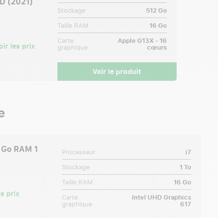
D (2021)
Stockage
512 Go
Taille RAM
16 Go
Carte
Apple G13X - 16
ir les prix
graphique
cœurs
Voir le produit
e
6 Go RAM 1
Processeur
i7
Stockage
1 To
Taille RAM
16 Go
s prix
Carte
Intel UHD Graphics
graphique
617