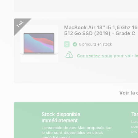
TVA
MacBook Air 13" i5 1,6 Ghz 1
512 Go SSD (2019) - Grade C
C
6 produits en stock
Connectez-vous
pour voir le
Voir la
Stock disponible
Ta
immédiatement
Les
son
L’ensemble de nos Mac proposés sur
pro
le site sont disponibles en stock
immédiatement.