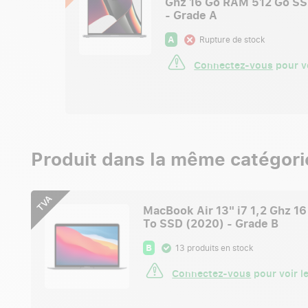
Ghz 16 Go RAM 512 Go SS
- Grade A
A
Rupture de stock
Connectez-vous
pour vo
Produit dans la même catégori
TVA
MacBook Air 13" i7 1,2 Ghz 1
To SSD (2020) - Grade B
B
13 produits en stock
Connectez-vous
pour voir le