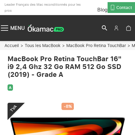
Leader Français des Mac reconditionnés pour les
Contact
Blog
pros
search
MENU
Accueil
Tous les MacBook
MacBook Pro Retina TouchBar
M
MacBook Pro Retina TouchBar 16"
i9 2,4 Ghz 32 Go RAM 512 Go SSD
(2019) - Grade A
A
-8%
TVA