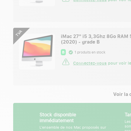
TVA
iMac 27" i5 3,3Ghz 8Go RAM
(2020) - grade B
B
1 produits en stock
Connectez-vous
pour voir le
Voir la
Stock disponible
Ta
immédiatement
Les
son
L’ensemble de nos Mac proposés sur
pro