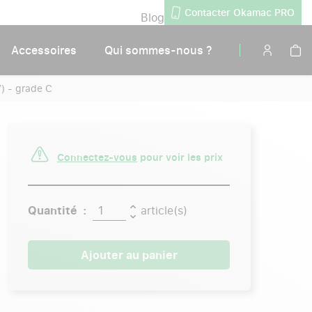
Contacter Okamac PRO
Blog
Accessoires
Qui sommes-nous ?
) - grade C
Connectez-vous
pour voir les prix
Quantité :
article(s)
Ajouter au panier