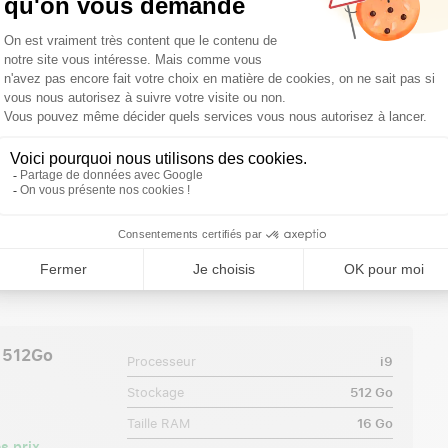
e
 512Go
Processeur
i9
Stockage
512 Go
Taille RAM
16 Go
s prix