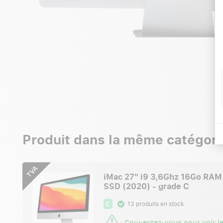
Produit dans la même catégori
TVA
iMac 27" i9 3,6Ghz 16Go RAM
SSD (2020) - grade C
C
13 produits en stock
Connectez-vous
pour voir le