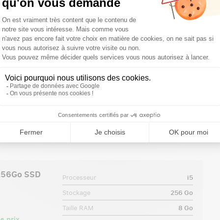
e
 256Go SSD
Processeur
i5
Stockage
256 Go
Taille RAM
8 Go
s prix