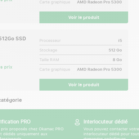
Carte graphique
AMD Radeon Pro 5300
Voir le produit
 512Go SSD
Processeur
i5
Stockage
512 Go
Taille RAM
8 Go
s prix
Carte graphique
AMD Radeon Pro 5300
Voir le produit
 catégorie
rification PRO
Interlocuteur dédié
 prix proposés chez Okamac PRO
Vous pouvez contacter votre
t dédiés uniquement aux
interlocuteur dédié pour tou
fessionnels.
demandes spécifiques.