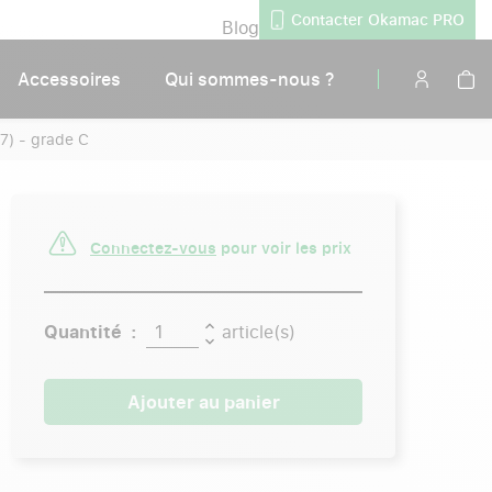
Contacter Okamac PRO
Blog
Accessoires
Qui sommes-nous ?
7) - grade C
Connectez-vous
pour voir les prix
Quantité :
article(s)
Ajouter au panier