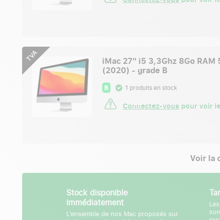
TVA
iMac 27" i5 3,3Ghz 8Go RAM
(2020) - grade B
B
1 produits en stock
Connectez-vous
pour voir le
Voir la
Stock disponible
Ta
immédiatement
Les
son
L’ensemble de nos Mac proposés sur
pro