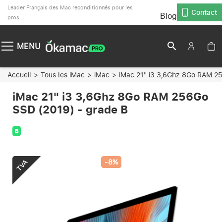
Leader Français des Mac reconditionnés pour les
Contact
Blog
pros
search
MENU
Accueil
Tous les iMac
iMac
iMac 21" i3 3,6Ghz 8Go RAM 2
iMac 21" i3 3,6Ghz 8Go RAM 256Go
SSD (2019) - grade B
B
-8%
TVA